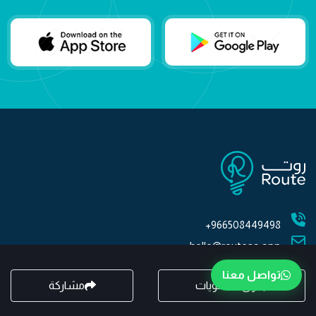
966508449498+
hello@routesa.app
تواصل معنا
جدول المحتويات
مشاركة
روابط مهمة