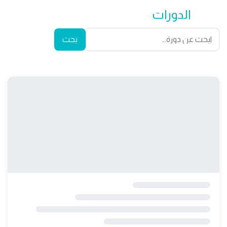
جميع
الدورات
في روت | Route
بحث