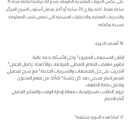
على عكس الدورات التقليدية الطويلة، نقدم لك برنامجًا
مكثفًا مدته 15
ساعة
فقط، لكنه يوازي 20 ساعة أو أكثر بفضل أسلوب الشرح المركّز،
والتدريبات العملية، والاختبارات المسحية التي تضمن تثبيت المعلومة
بسرعة وكفاءة.
🎯 أهداف الدورة:
إتقان
الاستيعاب المقروء* وحل الأسئلة بدقة عالية.
تطوير مهارات
التناظر اللفظي، المرادفات والأضداد، إكمال الجمل*.
التدريب على
حل التجميعات والتسريبات الحديثة* مع شرح تفصيلي.
تقديم
اختبار مسحي بعد كل جلسة* للتأكد من فهم المحتوى
وتحليل نقاط الضعف.
تزويد الطلاب باستراتيجيات فعالة لإدارة الوقت والتفكير التحليلي
أثناء الاختبار.
💡 لماذا هذه الدورة مختلفة؟