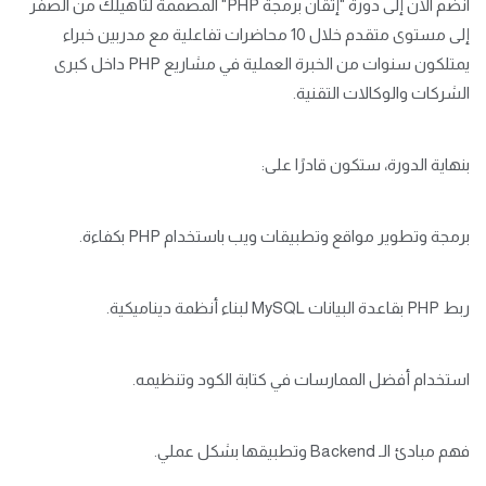
انضم الآن إلى دورة "إتقان برمجة PHP" المصممة لتأهيلك من الصفر
إلى مستوى متقدم خلال 10 محاضرات تفاعلية مع مدربين خبراء
يمتلكون سنوات من الخبرة العملية في مشاريع PHP داخل كبرى
الشركات والوكالات التقنية.
بنهاية الدورة، ستكون قادرًا على:
برمجة وتطوير مواقع وتطبيقات ويب باستخدام PHP بكفاءة.
ربط PHP بقاعدة البيانات MySQL لبناء أنظمة ديناميكية.
استخدام أفضل الممارسات في كتابة الكود وتنظيمه.
فهم مبادئ الـ Backend وتطبيقها بشكل عملي.