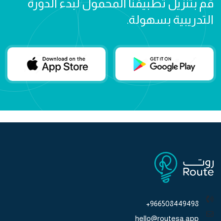
قم بتنزيل تطبيقنا المحمول لبدء الدورة
التدريبية بسهولة.
966508449498+
hello@routesa.app