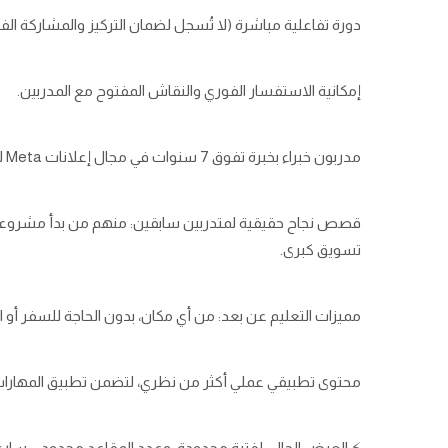
دورة تفاعلية مباشرة (لا تُسجل لضمان التركيز والمشاركة الفع
إمكانية الاستفسار الفوري والنقاش المفتوح مع المدربين.
مدربون خبراء بخبرة تفوق 7 سنوات في مجال إعلانات Meta لشركات سعودية وخليجية.
قصص نجاح حقيقية لمتدربين سابقين: منهم من بدأ مشروع
تسويق كبرى.
مميزات التعليم عن بعد: من أي مكان، بدون الحاجة للسفر أو الا
محتوى تطبيقي عملي أكثر من نظري، لتضمن تطبيق المهارات 
⚡ العرض الحالي لفترة محدودة، وعدد المقاعد محدود – سارع ب