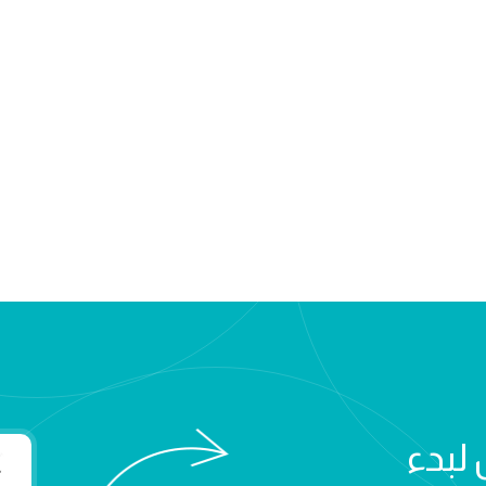
 لبدء