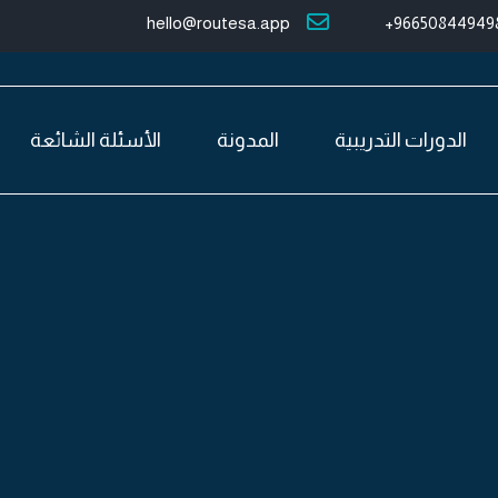
hello@routesa.app
966508449498
الدورات التدريبية
المدونة
الأسئلة الشائعة