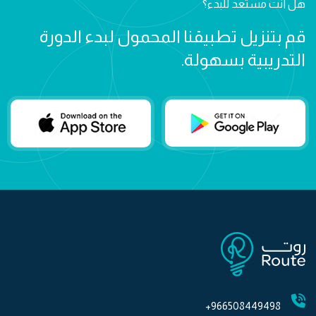
هل أنت مستعد للبدء؟
قم بتنزيل تطبيقنا المحمول لبدء الدورة
التدريبية بسهولة.
966508449498+