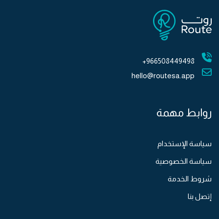
966508449498+
hello@routesa.app
روابط مهمة
سياسة الإستخدام
سياسة الخصوصية
شروط الخدمة
إتصل بنا