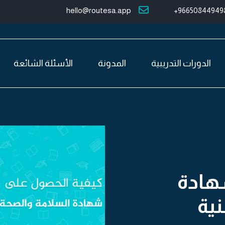
hello@routesa.app
966508449498
الدورات التدريبية
المدونة
الأسئلة الشائعة
هادة
ية