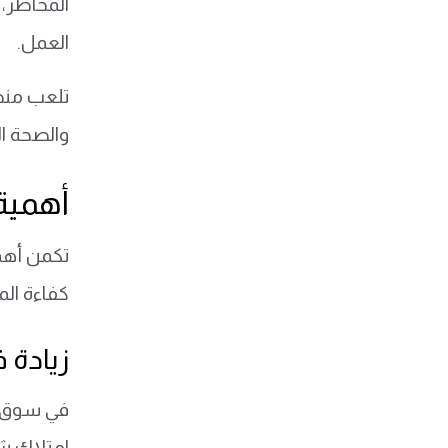
المخاطر، 
العمل.
تلعب منصة
والصحة ال
أهمية
تكمن أهم
كفاءة ال
زيادة
في سوق ال
امتلاك شه