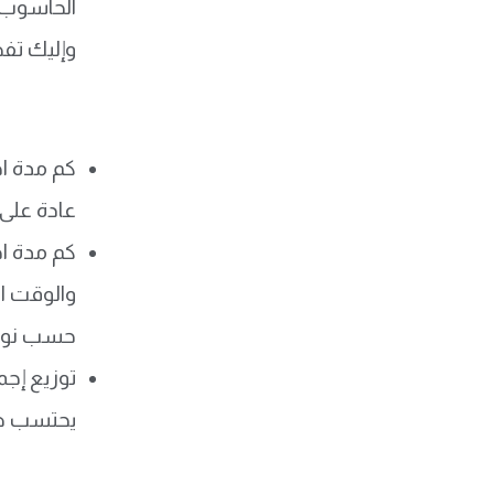
الحاسوب، 
وإليك تفص
كم مدة ا
عادة على 40 إلى 45 سؤالًا، أي ما يقارب دقيقة واحدة لكل س
كم مدة ا
حسب نوع 
يحتسب ضم