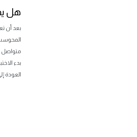
هل يمك
بعد أن ت
المحوسب،
بدء الاخت
العودة إل