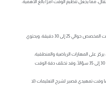
ال، مما يجعل تنظيم الوقت أمرًا بالغ الأهمية،
الجزء اللفظي Verbal Section: الوقت المخصص حوالي 25 إلى 30 دقيقة، ويحتوي
لجزء الكمي Quantitative Section: يركز على المهارات الرياضية والمنطقية،
والوقت المخصص له حوالي 25 إلى 30 دقيقة أيضًا، ويتضمن ما يقارب 30 إلى 35 سؤالًا، وقد تختلف دقة الوقت
ار 100 دقيقة تقريبًا يضاف إليها وقت تمهيدي قصير لشرح التعليمات (لا