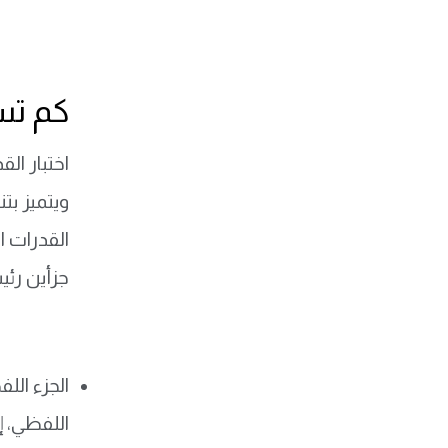
كم تس
اختبار ال
ويتميز ب
جزأين رئي
الجزء الل
اللفظي، إ