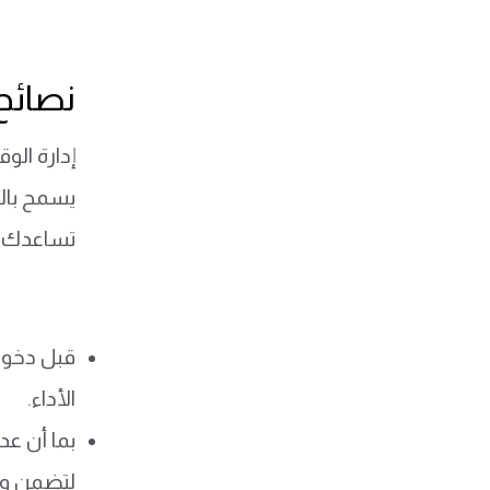
نصائح 
إدارة الو
يسمح بالع
تساعدك ف
قبل دخول 
الأداء.
لتضمن وقتً