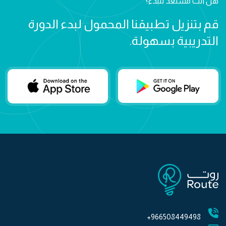
هل أنت مستعد للبدء؟
قم بتنزيل تطبيقنا المحمول لبدء الدورة
التدريبية بسهولة.
966508449498+