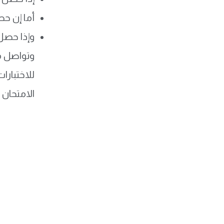
أما إن حصل على 65% يكون ق
وإذا حصل على 60% أو أقل يكون ضمن 
وتواصل من
للاختبارا
الامتحان و