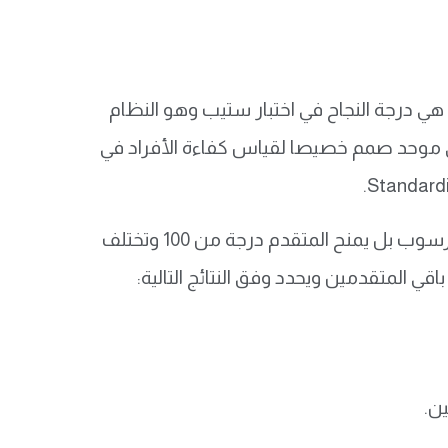
هي درجة النجاح في اختبار ستيب وهو النظام
اري موحد صمم خصيصا لقياس كفاءة الأفراد في
هذا الاختبار يتم تصحيحه بشكل آلي وهو لا يعتمد على مبدأ النجاح أو الرسوب بل يمنح المتقدم درجة من 100 وتختلف
قي المتقدمين ويحدد وفق النتائج التالية: