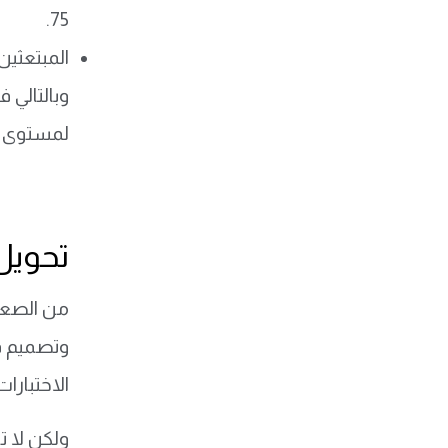
75.
المبتعثين أ
وبالتالي 
لمستوى ا
تحويل د
من الصعب 
وتصميم فر
الاختبارات
ولكن لا ت