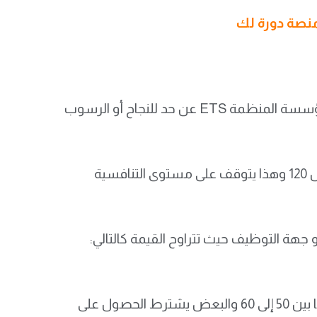
منصة دورة لك
لا توجد درجة نجاح محددة رسميا في اختبار TOEFL حيث لم تعلن المؤسسة المنظمة ETS عن حد للنجاح أو الرسوب
ولكن بشكل عام فإن الدرجات المقبولة تتراوح بين 80 إلى 100 من أصل 120 وهذا يتوقف على مستوى التنافسية
و جهة التوظيف حيث تتراوح القيمة كالتالي:
أما الوظائف أو الترقيات فتكتفي بعض الجهات بالحصول على درجة ما بين 50 إلى 60 والبعض يشترط الحصول على