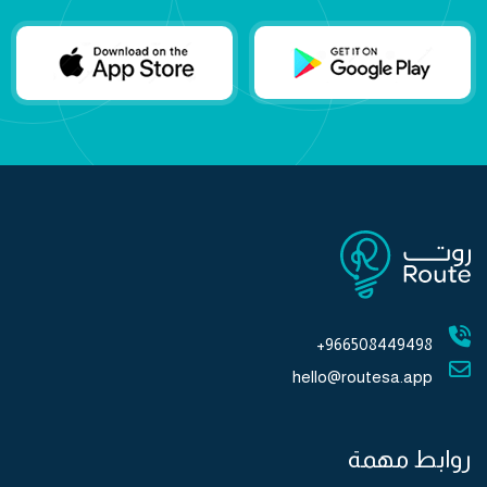
966508449498+
hello@routesa.app
روابط مهمة