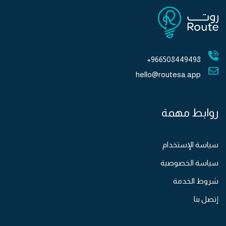
966508449498+
hello@routesa.app
روابط مهمة
سياسة الإستخدام
سياسة الخصوصية
شروط الخدمة
إتصل بنا