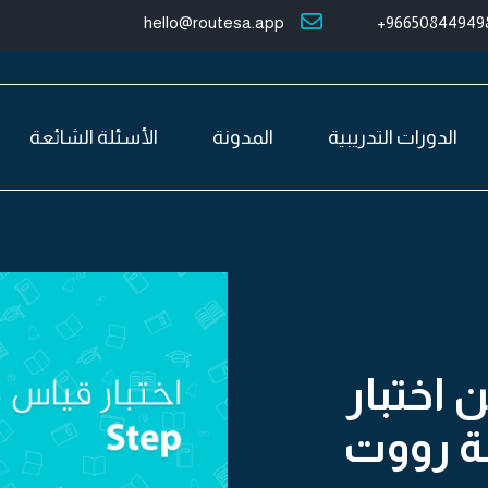
hello@routesa.app
966508449498
الدورات التدريبية
المدونة
الأسئلة الشائعة
 اختبار