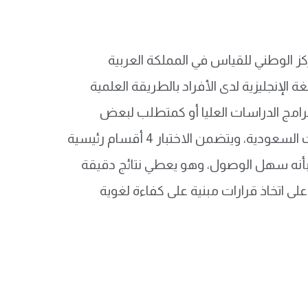
مركز الوطني للقياس في المملكة العربية
مستوى الإلمام باللغة الإنجليزية لدى الأفراد بالطريقة العلمية
برامج الدراسات العليا أو كمتطلب لبعض
الوظائف، أو كبديل لاختبارات دولية مثل تويفل وايلتس ببعض الجهات السعودية، ويتضمن الاختبار 4 أقسام رئيسية
ستماع، والقواعد، كما يتميز step اختبار قياس بأنه سهل الوصول، وهو يعطي نتائج دقيقة
ى اتخاذ قرارات مبنية على كفاءة لغوية