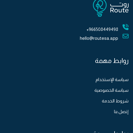
966508449498+
hello@routesa.app
روابط مهمة
سياسة الإستخدام
سياسة الخصوصية
شروط الخدمة
إتصل بنا