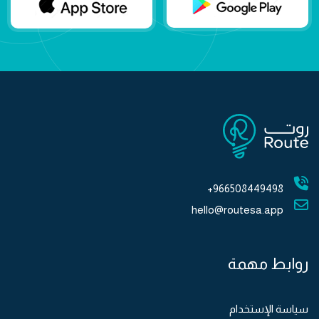
966508449498+
hello@routesa.app
روابط مهمة
سياسة الإستخدام