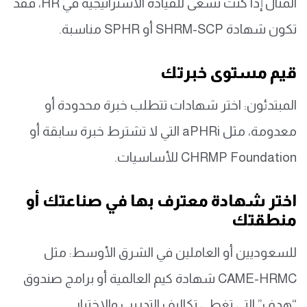
المثال إذا كنت تسعى للقيادة الاستراتيجية في HR، فقد
تكون شهادة SHRM-SCP أو SPHR مناسبة.
قيم مستوى خبرتك
المبتدئون: اختر شهادات تتطلب خبرة محدودة أو
معدومة، مثل aPHRi التي لا تشترط خبرة سابقة أو
CHRMP Foundation للأساسيات.
اختر شهادة معترف بها في صناعتك أو
منطقتك
للسعوديين أو العاملين في الشرق الأوسط: مثل
CAME-HRMC شهادة كيم العالمية أو برامج صندوق
“هدف” التي تغطي تكاليف التدريب والاختبار.