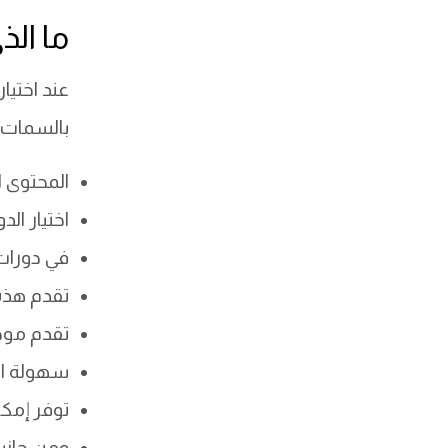
ما الذ
عند اختيا
بالسمات ا
المحتوى ا
اختيار ال
في
دورات HR للمبتدئين والم
تقدم هذه
تقدم موضو
سهولة الح
توفر إمكا
ومن جانبه