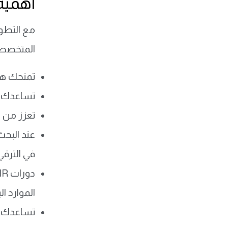
أهمية
مع التطو
المتخصصة
تمنحك هذ
تساعدك ع
تعزز من ث
عند البح
في الترق
دورات HR للمبتدئين والمحترفين
الموارد ال
تساعدك ف