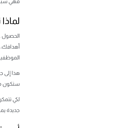
فهي سبيل
لماذا 
الحصول 
أهدافك، ح
الموظفين 
هذا إلى ج
ستكون من
لكي تتمك
جديدة يم