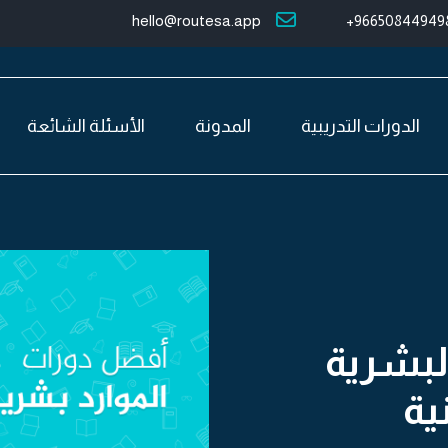
hello@routesa.app
966508449498
الدورات التدريبية
المدونة
الأسئلة الشائعة
لبشرية
ية